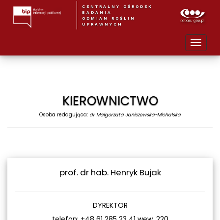
CENTRALNY OŚRODEK
BADANIA
ODMIAN ROŚLIN
UPRAWNYCH
KIEROWNICTWO
Osoba redagująca:
dr Małgorzata Janiszewska-Michalska
prof. dr hab. Henryk Bujak
DYREKTOR
telefon: +48 61 285 23 41 wew. 220