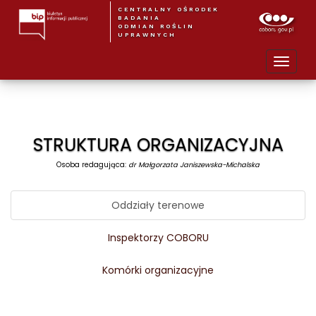
CENTRALNY OŚRODEK
BADANIA
ODMIAN ROŚLIN
UPRAWNYCH
STRUKTURA ORGANIZACYJNA
Osoba redagująca:
dr Małgorzata Janiszewska-Michalska
Oddziały terenowe
Inspektorzy COBORU
Komórki organizacyjne