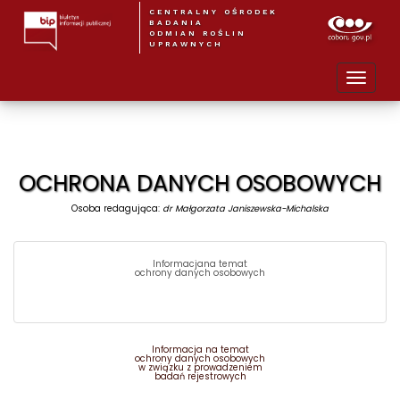
CENTRALNY OŚRODEK
BADANIA
ODMIAN ROŚLIN
UPRAWNYCH
OCHRONA DANYCH OSOBOWYCH
Osoba redagująca:
dr Małgorzata Janiszewska-Michalska
Informacjana temat
ochrony danych osobowych
Informacja na temat
ochrony danych osobowych
w związku z prowadzeniem
badań rejestrowych