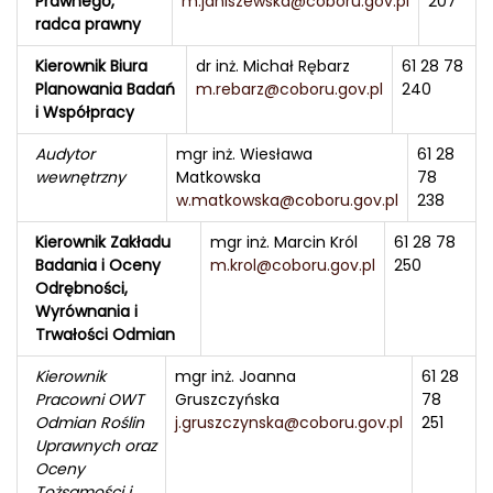
Prawnego,
m.janiszewska@coboru.gov.pl
207
radca prawny
Kierownik Biura
dr inż. Michał Rębarz
61 28 78
Planowania Badań
m.rebarz@coboru.gov.pl
240
i Współpracy
Audytor
mgr inż. Wiesława
61 28
wewnętrzny
Matkowska
78
w.matkowska@coboru.gov.pl
238
Kierownik Zakładu
mgr inż. Marcin Król
61 28 78
Badania i Oceny
m.krol@coboru.gov.pl
250
Odrębności,
Wyrównania i
Trwałości Odmian
Kierownik
mgr inż. Joanna
61 28
Pracowni OWT
Gruszczyńska
78
Odmian Roślin
j.gruszczynska@coboru.gov.pl
251
Uprawnych oraz
Oceny
Tożsamości i