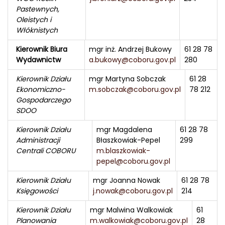
Pastewnych,
Oleistych i
Włóknistych
Kierownik Biura
mgr inż. Andrzej Bukowy
61 28 78
Wydawnictw
a.bukowy@coboru.gov.pl
280
Kierownik Działu
mgr Martyna Sobczak
61 28
Ekonomiczno-
m.sobczak@coboru.gov.pl
78 212
Gospodarczego
SDOO
Kierownik Działu
mgr Magdalena
61 28 78
Administracji
Błaszkowiak-Pepel
299
Centrali COBORU
m.blaszkowiak-
pepel@coboru.gov.pl
Kierownik Działu
mgr Joanna Nowak
61 28 78
Księgowości
j.nowak@coboru.gov.pl
214
Kierownik Działu
mgr Malwina Walkowiak
61
Planowania
m.walkowiak@coboru.gov.pl
28