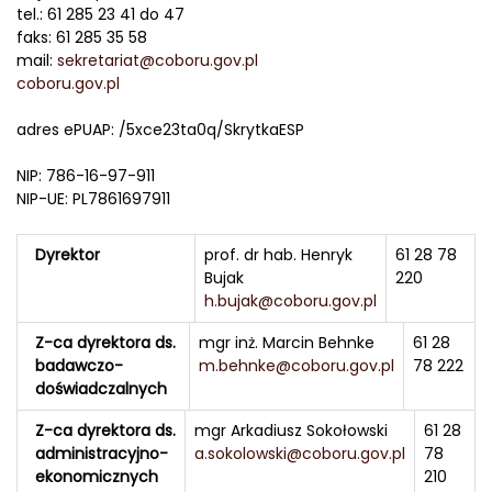
tel.: 61 285 23 41 do 47
faks: 61 285 35 58
mail:
sekretariat@coboru.gov.pl
coboru.gov.pl
adres ePUAP: /5xce23ta0q/SkrytkaESP
NIP: 786-16-97-911
NIP-UE: PL7861697911
Dyrektor
prof. dr hab. Henryk
61 28 78
Bujak
220
h.bujak@coboru.gov.pl
Z-ca dyrektora ds.
mgr inż. Marcin Behnke
61 28
badawczo-
m.behnke@coboru.gov.pl
78 222
doświadczalnych
Z-ca dyrektora ds.
mgr Arkadiusz Sokołowski
61 28
administracyjno-
a.sokolowski@coboru.gov.pl
78
ekonomicznych
210