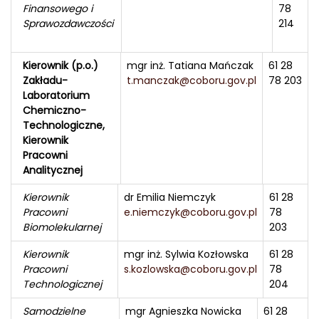
Finansowego i
78
Sprawozdawczości
214
Kierownik (p.o.)
mgr inż. Tatiana Mańczak
61 28
Zakładu-
t.manczak@coboru.gov.pl
78 203
Laboratorium
Chemiczno-
Technologiczne,
Kierownik
Pracowni
Analitycznej
Kierownik
dr Emilia Niemczyk
61 28
Pracowni
e.niemczyk@coboru.gov.pl
78
Biomolekularnej
203
Kierownik
mgr inż. Sylwia Kozłowska
61 28
Pracowni
s.kozlowska@coboru.gov.pl
78
Technologicznej
204
Samodzielne
mgr Agnieszka Nowicka
61 28