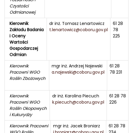
Czystości
Odmianowej
Kierownik
dr inż. Tomasz Lenartowicz
61 28
Zakładu Badania
t.lenartowicz@coboru.gov.pl
78
i Oceny
225
Wartości
Gospodarczej
Odmian
Kierownik
mgr inż. Andrzej Najewski
61 28
Pracowni WGO
a.najewski@coboru.gov.pl
78 231
Roślin Zbożowych
Kierownik
dr inż. Karolina Piecuch
61 28 78
Pracowni WGO
k.piecuch@coboru.gov.pl
226
Roślin Okopowych
i Kukurydzy
Kierownik Pracowni
mgr inż. Jacek Broniarz
61 28 78
WGO Roślin
j.broniarz@coboru.gov.pl
234