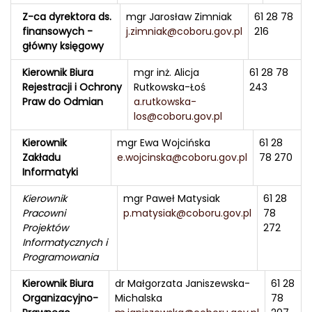
Z-ca dyrektora ds.
mgr Jarosław Zimniak
61 28 78
finansowych -
j.zimniak@coboru.gov.pl
216
główny księgowy
Kierownik Biura
mgr inż. Alicja
61 28 78
Rejestracji i Ochrony
Rutkowska-Łoś
243
Praw do Odmian
a.rutkowska-
los@coboru.gov.pl
Kierownik
mgr Ewa Wojcińska
61 28
Zakładu
e.wojcinska@coboru.gov.pl
78 270
Informatyki
Kierownik
mgr Paweł Matysiak
61 28
Pracowni
p.matysiak@coboru.gov.pl
78
Projektów
272
Informatycznych i
Programowania
Kierownik Biura
dr Małgorzata Janiszewska-
61 28
Organizacyjno-
Michalska
78