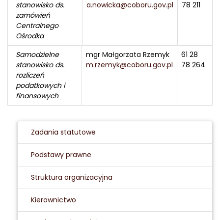
stanowisko ds.
a.nowicka@coboru.gov.pl
78 211
zamówień
Centralnego
Ośrodka
Samodzielne
mgr Małgorzata Rzemyk
61 28
stanowisko ds.
m.rzemyk@coboru.gov.pl
78 264
rozliczeń
podatkowych i
finansowych
Zadania statutowe
Podstawy prawne
Struktura organizacyjna
Kierownictwo